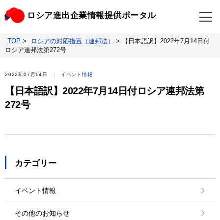
ロシア進出企業情報提供ポータル
TOP
>
ロシアの対応措置（連邦法）
>
【日本語訳】2022年7月14日付
TOP
最新情報
ロシア連邦法第272号
ビジネスニュースクリップ
ロシアの制裁関連法規
2022年07月14日
イベント情報
【日本語訳】2022年7月14日付ロシア連邦法第
ロシア情報データベース
ウクライナ情勢対応情報
272号
照会・お問い合わせ
カテゴリー
イベント情報
その他のお知らせ