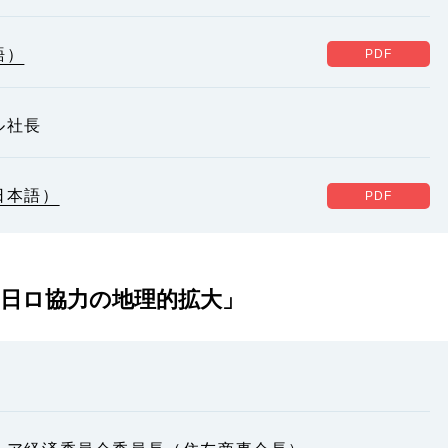
語）
ル社長
日本語）
日ロ協力の地理的拡大」