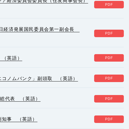
シア経済委員会委員長（住友商事会長）
対日経済発展国民委員会第一副会長
 （英語）
エコノムバンク」副頭取 （英語）
S総代表 （英語）
副知事 （英語）