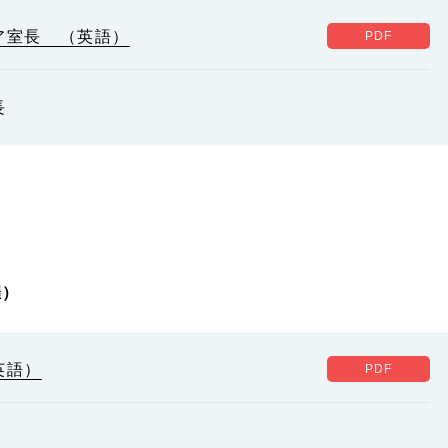
ア室長 （英語）
長
催）
英語）