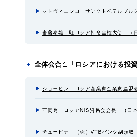
マトヴィエンコ サンクトペテルブル
齋藤泰雄 駐ロシア特命全権大使 （
全体会合１「ロシアにおける投
ショーヒン ロシア産業家企業家連盟
西岡喬 ロシアNIS貿易会会長 （日
チューピナ （株）VTBバンク副頭取