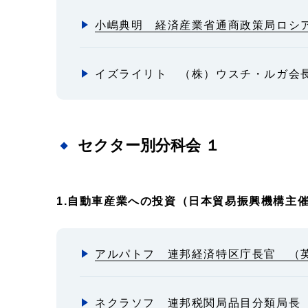
小嶋典明 経済産業省通商政策局ロシ
イズライリト （株）ウスチ・ルガ会
セクター別分科会 １
1.自動車産業への投資（日本貿易振興機構主
アルパトフ 連邦経済特区庁長官 （
ネクラソフ 連邦税関局品目分類局長