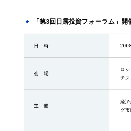
「第3回日露投資フォーラム」開
日 時
20
ロシ
会 場
チス
経済
主 催
グ市