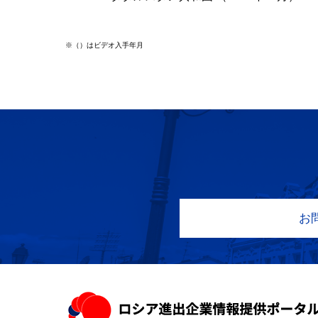
※（）はビデオ入手年月
お