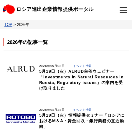
ロシア進出企業情報提供ポータル
TOP
>
2026年
TOP
最新情報
2026年の記事一覧
ビジネスニュースクリップ
ロシアの制裁関連法規
ロシア情報データベース
ウクライナ情勢対応情報
2026年05月08日
イベント情報
5月19日（火）ALRUD主催ウェビナー
「Investments in Natural Resources in
照会・お問い合わせ
Russia, Regulatory issues」の案内を受
け取りました
2026年04月28日
イベント情報
5月19日（火）情報提供セミナー「ロシアに
おけるM＆A・資金回収・銀行業務の直近動
向」