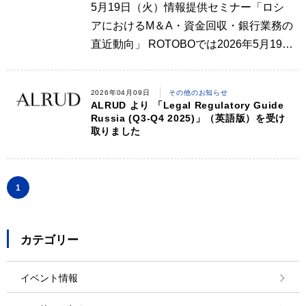
5月19日（火）情報提供セミナー「ロシ
アにおけるM＆A・資金回収・銀行業務の
直近動向」 ROTOBOでは2026年5月19日
（火）に情報提供セミナー「ロシアにお
けるM＆A・資金回収・銀行業務の直近動
2026年04月09日
その他のお知らせ
向」リモートで開催いたします。詳細に
ALRUD より 「Legal Regulatory Guide
ついて…
Russia (Q3-Q4 2025)」（英語版）を受け
取りました
1
カテゴリー
イベント情報