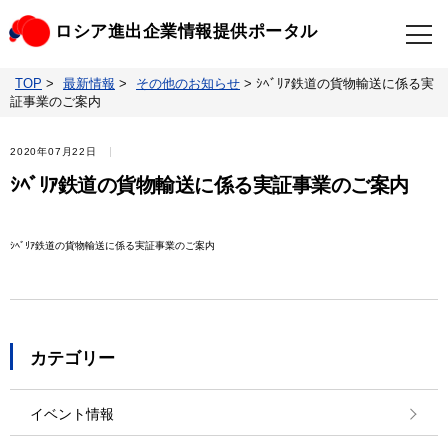
ロシア進出企業情報提供ポータル
TOP
>
最新情報
>
その他のお知らせ
>
ｼﾍﾞﾘｱ鉄道の貨物輸送に係る実
TOP
最新情報
証事業のご案内
ビジネスニュースクリップ
ロシアの制裁関連法規
2020年07月22日
ｼﾍﾞﾘｱ鉄道の貨物輸送に係る実証事業のご案内
ロシア情報データベース
ウクライナ情勢対応情報
ｼﾍﾞﾘｱ鉄道の貨物輸送に係る実証事業のご案内
照会・お問い合わせ
カテゴリー
イベント情報