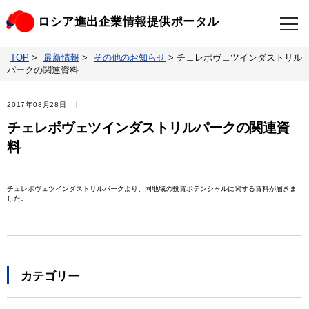
ロシア進出企業情報提供ポータル
TOP
>
最新情報
>
その他のお知らせ
>
チェレポヴェツインダストリル
TOP
最新情報
パークの関連資料
ビジネスニュースクリップ
ロシアの制裁関連法規
2017年08月28日
チェレポヴェツインダストリルパークの関連資
ロシア情報データベース
ウクライナ情勢対応情報
料
照会・お問い合わせ
チェレポヴェツインダストリルパークより、同地域の投資ポテンシャルに関する資料が届きま
した。
カテゴリー