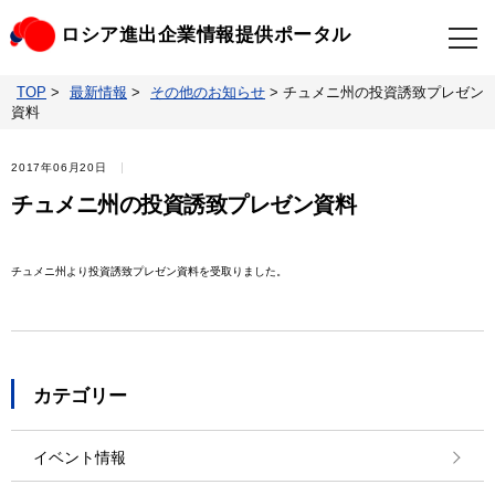
ロシア進出企業情報提供ポータル
TOP
>
最新情報
>
その他のお知らせ
>
チュメニ州の投資誘致プレゼン
TOP
最新情報
資料
ビジネスニュースクリップ
ロシアの制裁関連法規
2017年06月20日
チュメニ州の投資誘致プレゼン資料
ロシア情報データベース
ウクライナ情勢対応情報
チュメニ州より投資誘致プレゼン資料を受取りました。
照会・お問い合わせ
カテゴリー
イベント情報