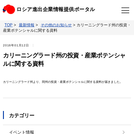
ロシア進出企業情報提供ポータル
TOP
>
最新情報
>
その他のお知らせ
>
カリーニングラード州の投資・
TOP
最新情報
産業ポテンシャルに関する資料
ビジネスニュースクリップ
ロシアの制裁関連法規
2016年01月12日
カリーニングラード州の投資・産業ポテンシャ
ロシア情報データベース
ウクライナ情勢対応情報
ルに関する資料
照会・お問い合わせ
カリーニングラード州より、同州の投資・産業ポテンシャルに関する資料が届きました。
カテゴリー
イベント情報