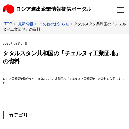
ロシア進出企業情報提供ポータル
TOP
>
最新情報
>
その他のお知らせ
>
タタルスタン共和国の「チェル
TOP
最新情報
ヌィ工業団地」の資料
ビジネスニュースクリップ
ロシアの制裁関連法規
2015年08月24日
タタルスタン共和国の「チェルヌィ工業団地」
ロシア情報データベース
ウクライナ情勢対応情報
の資料
照会・お問い合わせ
ロシア工業団地協会から、タタルスタン共和国の「チェルヌィ工業団地」の資料を入手しまし
た。
カテゴリー