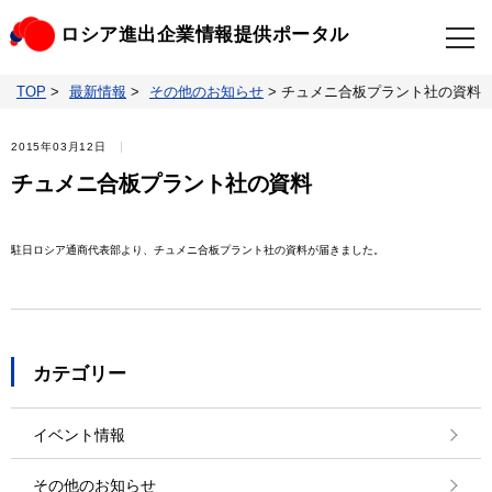
ロシア進出企業情報提供ポータル
TOP
>
最新情報
>
その他のお知らせ
>
チュメニ合板プラント社の資料
TOP
最新情報
2015年03月12日
ビジネスニュースクリップ
ロシアの制裁関連法規
チュメニ合板プラント社の資料
ロシア情報データベース
ウクライナ情勢対応情報
駐日ロシア通商代表部より、チュメニ合板プラント社の資料が届きました。
照会・お問い合わせ
カテゴリー
イベント情報
その他のお知らせ