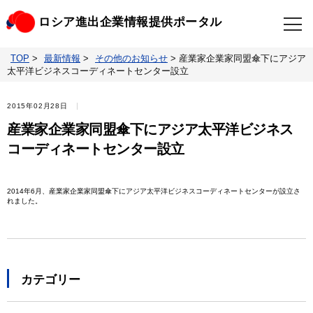
ロシア進出企業情報提供ポータル
TOP
>
最新情報
>
その他のお知らせ
>
産業家企業家同盟傘下にアジア
TOP
最新情報
太平洋ビジネスコーディネートセンター設立
ビジネスニュースクリップ
ロシアの制裁関連法規
2015年02月28日
産業家企業家同盟傘下にアジア太平洋ビジネス
ロシア情報データベース
ウクライナ情勢対応情報
コーディネートセンター設立
照会・お問い合わせ
2014年6月、産業家企業家同盟傘下にアジア太平洋ビジネスコーディネートセンターが設立さ
れました。
カテゴリー