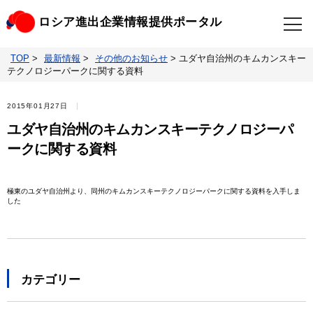
ロシア進出企業情報提供ポータル
TOP
>
最新情報
>
その他のお知らせ
>
ユダヤ自治州のキムカンスキー
TOP
最新情報
テクノロジーパークに関する資料
ビジネスニュースクリップ
ロシアの制裁関連法規
2015年01月27日
ユダヤ自治州のキムカンスキーテクノロジーパ
ロシア情報データベース
ウクライナ情勢対応情報
ークに関する資料
照会・お問い合わせ
極東のユダヤ自治州より、同州のキムカンスキーテクノロジーパークに関する資料を入手しま
した
カテゴリー