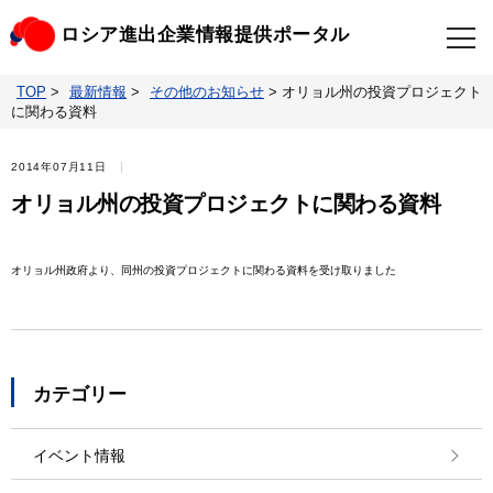
ロシア進出企業情報提供ポータル
TOP
>
最新情報
>
その他のお知らせ
>
オリョル州の投資プロジェクト
TOP
最新情報
に関わる資料
ビジネスニュースクリップ
ロシアの制裁関連法規
2014年07月11日
オリョル州の投資プロジェクトに関わる資料
ロシア情報データベース
ウクライナ情勢対応情報
オリョル州政府より、同州の投資プロジェクトに関わる資料を受け取りました
照会・お問い合わせ
カテゴリー
イベント情報