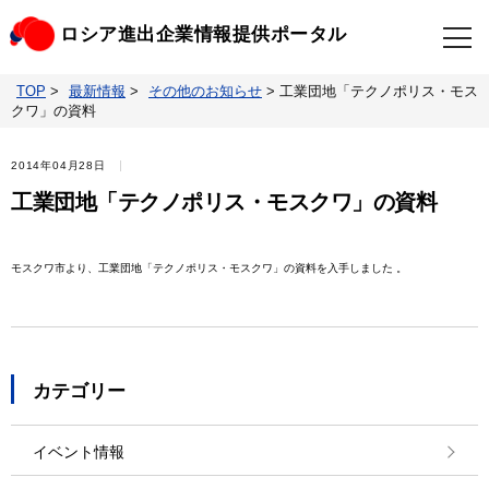
ロシア進出企業情報提供ポータル
TOP
>
最新情報
>
その他のお知らせ
>
工業団地「テクノポリス・モス
TOP
最新情報
クワ」の資料
ビジネスニュースクリップ
ロシアの制裁関連法規
2014年04月28日
工業団地「テクノポリス・モスクワ」の資料
ロシア情報データベース
ウクライナ情勢対応情報
モスクワ市より、工業団地「テクノポリス・モスクワ」の資料を入手しました 。
照会・お問い合わせ
カテゴリー
イベント情報