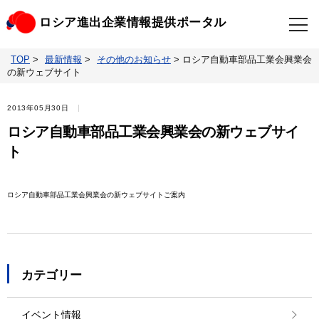
ロシア進出企業情報提供ポータル
TOP
>
最新情報
>
その他のお知らせ
>
ロシア自動車部品工業会興業会
TOP
最新情報
の新ウェブサイト
ビジネスニュースクリップ
ロシアの制裁関連法規
2013年05月30日
ロシア自動車部品工業会興業会の新ウェブサイ
ロシア情報データベース
ウクライナ情勢対応情報
ト
照会・お問い合わせ
ロシア自動車部品工業会興業会の新ウェブサイトご案内
カテゴリー
イベント情報