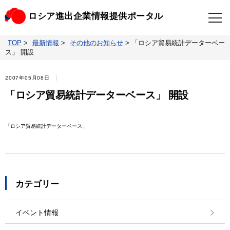
ロシア進出企業情報提供ポータル
TOP
>
最新情報
>
その他のお知らせ
>
「ロシア貿易統計データーベー
TOP
最新情報
ス」 開設
ビジネスニュースクリップ
ロシアの制裁関連法規
2007年05月08日
「ロシア貿易統計データーベース」 開設
ロシア情報データベース
ウクライナ情勢対応情報
「ロシア貿易統計データーベース」
照会・お問い合わせ
カテゴリー
イベント情報