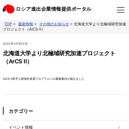
ロシア進出企業情報提供ポータル
TOP
>
最新情報
>
その他のお知らせ
>
北海道大学より北極域研究加速
TOP
最新情報
プロジェクト（ArCS II）
ビジネスニュースクリップ
ロシアの制裁関連法規
2021年10月22日
北海道大学より北極域研究加速プロジェクト
ロシア情報データベース
ウクライナ情勢対応情報
（ArCS II）
照会・お問い合わせ
ArCS II若手人材海外派遣プログラムへの募集案内が届きました
カテゴリー
イベント情報