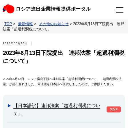
ロシア進出企業情報提供ポータル
TOP
>
最新情報
>
その他のお知らせ
>
2023年6月13日下院提出 連邦
TOP
最新情報
法案「超過利潤税について」
ビジネスニュースクリップ
ロシアの制裁関連法規
2023年06月26日
2023年6月13日下院提出 連邦法案「超過利潤税
ロシア情報データベース
ウクライナ情勢対応情報
について」
照会・お問い合わせ
2023年6月13日、ロシア議会下院へ連邦法案「超過利潤税について」（超過利潤税法
案）が提出されました。同法案を日本語へ仮訳しましたので、ご参照ください。
【日本語訳】連邦法案「超過利潤税につい
て」