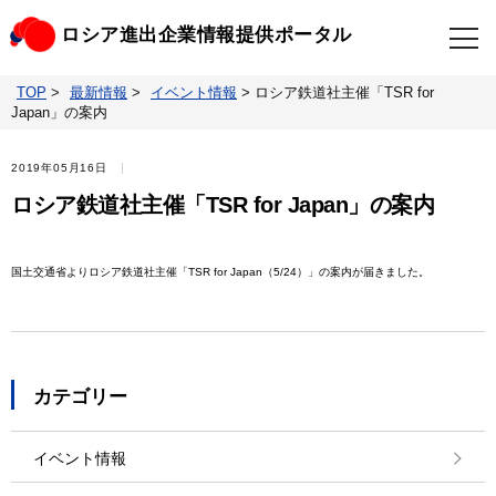
ロシア進出企業情報提供ポータル
TOP
>
最新情報
>
イベント情報
>
ロシア鉄道社主催「TSR for
TOP
最新情報
Japan」の案内
ビジネスニュースクリップ
ロシアの制裁関連法規
2019年05月16日
ロシア鉄道社主催「TSR for Japan」の案内
ロシア情報データベース
ウクライナ情勢対応情報
国土交通省よりロシア鉄道社主催「TSR for Japan（5/24）」の案内が届きました。
照会・お問い合わせ
カテゴリー
イベント情報