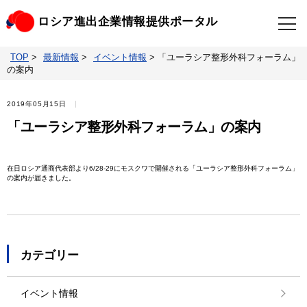
ロシア進出企業情報提供ポータル
TOP
>
最新情報
>
イベント情報
>
「ユーラシア整形外科フォーラム」
TOP
最新情報
の案内
ビジネスニュースクリップ
ロシアの制裁関連法規
2019年05月15日
「ユーラシア整形外科フォーラム」の案内
ロシア情報データベース
ウクライナ情勢対応情報
在日ロシア通商代表部より6/28-29にモスクワで開催される「ユーラシア整形外科フォーラム」
の案内が届きました。
照会・お問い合わせ
カテゴリー
イベント情報