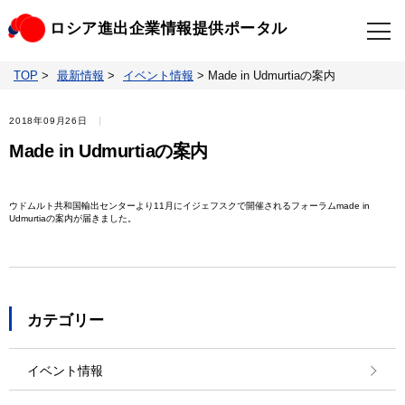
ロシア進出企業情報提供ポータル
TOP
>
最新情報
>
イベント情報
>
Made in Udmurtiaの案内
TOP
最新情報
2018年09月26日
ビジネスニュースクリップ
ロシアの制裁関連法規
Made in Udmurtiaの案内
ロシア情報データベース
ウクライナ情勢対応情報
ウドムルト共和国輸出センターより11月にイジェフスクで開催されるフォーラムmade in
Udmurtiaの案内が届きました。
照会・お問い合わせ
カテゴリー
イベント情報