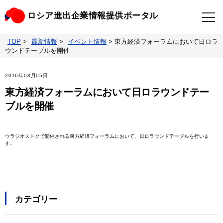
ロシア進出企業情報提供ポータル
TOP
>
最新情報
>
イベント情報
>
東方経済フォーラムにおいて日ロラ
TOP
最新情報
ウンドテーブルを開催
ビジネスニュースクリップ
ロシアの制裁関連法規
2016年08月05日
東方経済フォーラムにおいて日ロラウンドテー
ロシア情報データベース
ウクライナ情勢対応情報
ブルを開催
照会・お問い合わせ
ウラジオストクで開催される東方経済フォーラムにおいて、日ロラウンドテーブルを行いま
す。
カテゴリー