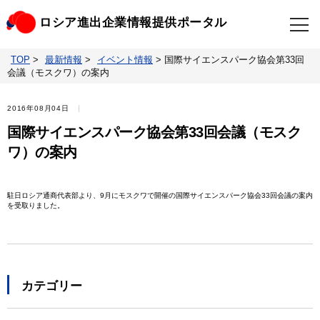
ロシア進出企業情報提供ポータル
TOP
>
最新情報
>
イベント情報
>
国際サイエンスパーク協会第33回
TOP
最新情報
会議（モスクワ）の案内
ビジネスニュースクリップ
ロシアの制裁関連法規
2016年08月04日
国際サイエンスパーク協会第33回会議（モスク
ロシア情報データベース
ウクライナ情勢対応情報
ワ）の案内
照会・お問い合わせ
駐日ロシア通商代表部より、9月にモスクワで開催の国際サイエンスパーク協会33回会議の案内
を受取りました。
カテゴリー