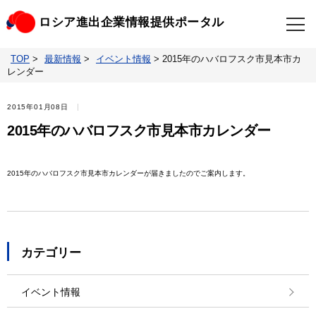
ロシア進出企業情報提供ポータル
TOP
>
最新情報
>
イベント情報
>
2015年のハバロフスク市見本市カ
TOP
最新情報
レンダー
ビジネスニュースクリップ
ロシアの制裁関連法規
2015年01月08日
2015年のハバロフスク市見本市カレンダー
ロシア情報データベース
ウクライナ情勢対応情報
2015年のハバロフスク市見本市カレンダーが届きましたのでご案内します。
照会・お問い合わせ
カテゴリー
イベント情報