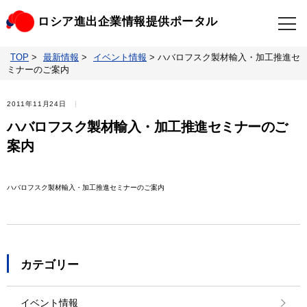
ロシア進出企業情報提供ポータル
TOP
>
最新情報
>
イベント情報
>
ハバロフスク製材輸入・加工推進セ
TOP
最新情報
ミナーのご案内
ビジネスニュースクリップ
ロシアの制裁関連法規
2011年11月24日
ハバロフスク製材輸入・加工推進セミナーのご
ロシア情報データベース
ウクライナ情勢対応情報
案内
照会・お問い合わせ
ハバロフスク製材輸入・加工推進セミナーのご案内
カテゴリー
イベント情報