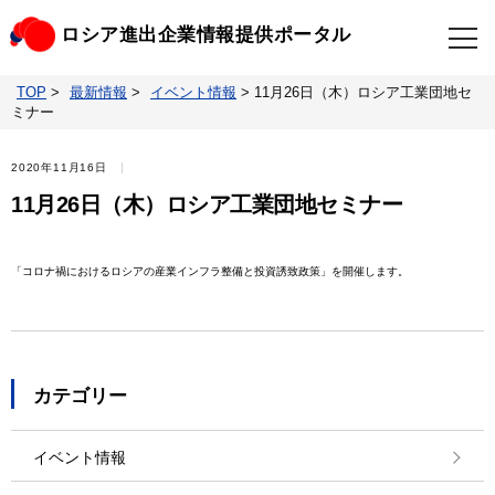
ロシア進出企業情報提供ポータル
TOP
>
最新情報
>
イベント情報
>
11月26日（木）ロシア工業団地セ
TOP
最新情報
ミナー
ビジネスニュースクリップ
ロシアの制裁関連法規
2020年11月16日
11月26日（木）ロシア工業団地セミナー
ロシア情報データベース
ウクライナ情勢対応情報
「コロナ禍におけるロシアの産業インフラ整備と投資誘致政策」を開催します。
照会・お問い合わせ
カテゴリー
イベント情報