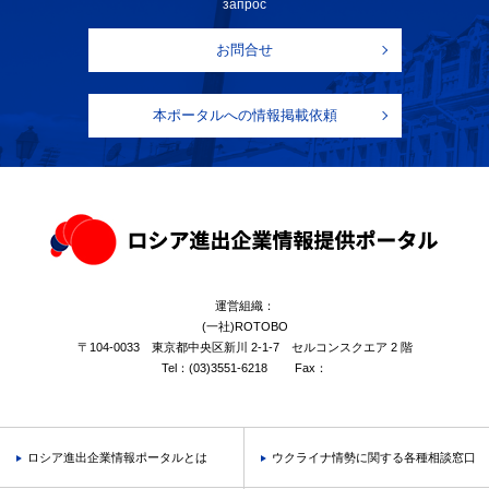
запрос
お問合せ
本ポータルへの情報掲載依頼
運営組織：
(一社)ROTOBO
〒104-0033 東京都中央区新川 2-1-7 セルコンスクエア 2 階
Tel：
(03)3551-6218
Fax：
ロシア進出企業情報ポータルとは
ウクライナ情勢に関する各種相談窓口