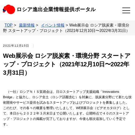
ロシア進出企業情報提供ポータル
TOP
>
最新情報
>
イベント情報
>
Web展示会 ロシア脱炭素・環境分
TOP
最新情報
野 スタートアップ・プロジェクト（2021年12月10日〜2022年3月31日）
ビジネスニュースクリップ
ロシアの制裁関連法規
2021年12月15日
Web展示会 ロシア脱炭素・環境分野 スタートア
ロシア情報データベース
ウクライナ情勢対応情報
ップ・プロジェクト（2021年12月10日〜2022年
3月31日）
照会・お問い合わせ
（一社）ロシアＮＩＳ貿易会は、日ロスタートアップ支援組織「Innovations
Bridge」と協力し、ロシア全土（ロシア語圏含む）を対象に、脱炭素分野にて新たな技
術開発やサービス提供を試みるスタートアップおよびプロジェクトを募集しました。
このたび、その各々の概要を整理いたしまして、WEB展示会（ビデオカタログ）とし
て、本日から２０２２年３月末日まで公開いたします。公開時点で４０のスタートア
ップ・プロジェクトの掲載が完了しておりますが、今後も順次追加していく予定で
す。