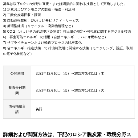
募集は以下の9つの分野に直接・または間接的に関わる技術として実施しました。
1) 水素およびアンモニアの製造・輸送・利活用
2) 二酸化炭素回収・貯留
3) 自動運転技術、EVおよびモビリティ・サービス
4) 循環型経済（リサイクル・廃棄物処理など）
5) CO２（およびその他環境汚染物質）排出量の測定や可視化に関するデジタル技術
6) 再生可能エネルギーの活用（自然エネルギー、バイオ燃料など）
7) サプライチェーンおよび輸送プロセスの脱炭素化
8) 省エネルギー推進技術 9) 排出権取引に関係する技術（モニタリング、認証、取引
の電子化技術など）
公開期間
2021年12月10日（金）〜2022年3月31日（木）
投票受付期
2021年12月10日（金）〜2022年1月11日（火）
間
情報掲載言
英語
語
詳細および閲覧方法は、下記のロシア脱炭素・環境分野ス