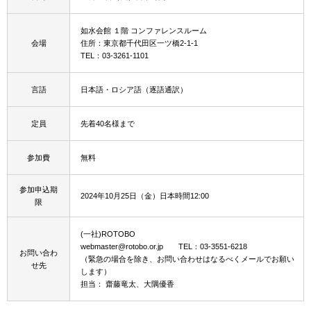
如水会館 １階 コンファレンスルーム
会場
住所：東京都千代田区一ツ橋2-1-1
TEL：03-3261-1101
言語
日本語・ロシア語（逐語通訳）
定員
先着40名様まで
参加費
無料
参加申込期
2024年10月25日（金）日本時間12:00
限
(一社)ROTOBO
webmaster@rotobo.or.jp TEL：03-3551-6218
お問い合わ
（緊急の場合を除き、お問い合わせはなるべくメールでお願い
せ先
します）
担当： 齋藤竜太、大隅優香