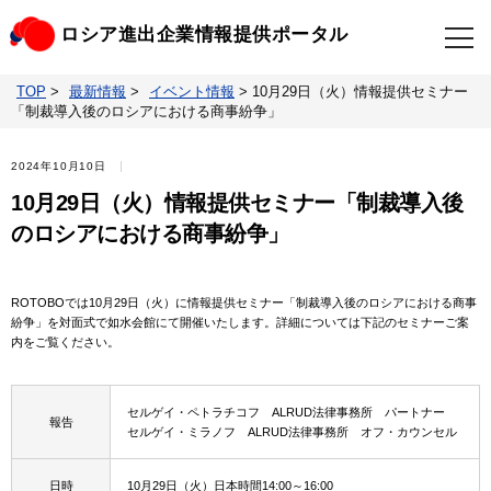
ロシア進出企業情報提供ポータル
TOP
>
最新情報
>
イベント情報
>
10月29日（火）情報提供セミナー
TOP
最新情報
「制裁導入後のロシアにおける商事紛争」
ビジネスニュースクリップ
ロシアの制裁関連法規
2024年10月10日
10月29日（火）情報提供セミナー「制裁導入後
ロシア情報データベース
ウクライナ情勢対応情報
のロシアにおける商事紛争」
照会・お問い合わせ
ROTOBOでは10月29日（火）に情報提供セミナー「制裁導入後のロシアにおける商事
紛争」を対面式で如水会館にて開催いたします。詳細については下記のセミナーご案
内をご覧ください。
セルゲイ・ペトラチコフ ALRUD法律事務所 パートナー
報告
セルゲイ・ミラノフ ALRUD法律事務所 オフ・カウンセル
日時
10月29日（火）日本時間14:00～16:00